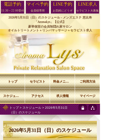
電話予約
マイペ予約
LINE予約
LINE求人
11:30～22:00受付
会員様専用
お気軽にどうぞ
セラピスト大募集
2026年5月31日（日）のスケジュール -
メンズエステ 恵比寿
「AromaLys」【公式】
豪華個室の会員制隠れ家サロン
オイルトリートメント＋リンパマッサージ＋セラピスト求人
トップ
セラピスト
料金メニュー
ご利用方法
スケジュール
アクセス
求人情報
マイページ
トップ
>
スケジュール
> 2026年5月31日
（日）のスケジュール
2026年5月31日（日）のスケジュール