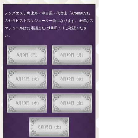
メンズエステ恵比寿・中目黒・代官山「AromaLys」
のセラピストスケジュール一覧になります。正確なス
ケジュールはお電話またはLINEよりご確認くださ
い。
8月9日（日）
8月10日（月）
8月11日（火）
8月12日（水）
8月13日（木）
8月14日（金）
8月15日（土）