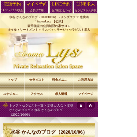
電話予約
マイペ予約
LINE予約
LINE求人
11:30～22:00受付
会員様専用
お気軽にどうぞ
セラピスト大募集
水谷 かんなのブログ（2020/10/06） -
メンズエステ 恵比寿
「AromaLys」【公式】
豪華個室の会員制隠れ家サロン
オイルトリートメント＋リンパマッサージ＋セラピスト求人
トップ
セラピスト
料金メニュー
ご利用方法
スケジュール
アクセス
求人情報
マイページ
トップ
>
セラピスト一覧
>
水谷 かんな
>
水谷
かんなのブログ
> 水谷 かんなのブログ
（2020/10/06）
水谷 かんなのブログ（2020/10/06）