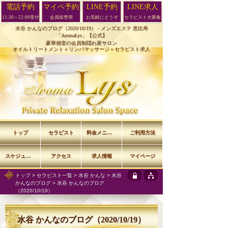
電話予約
マイペ予約
LINE予約
LINE求人
11:30～22:00受付
会員様専用
お気軽にどうぞ
セラピスト大募集
水谷 かんなのブログ（2020/10/19） -
メンズエステ 恵比寿
「AromaLys」【公式】
豪華個室の会員制隠れ家サロン
オイルトリートメント＋リンパマッサージ＋セラピスト求人
トップ
セラピスト
料金メニュー
ご利用方法
スケジュール
アクセス
求人情報
マイページ
トップ
>
セラピスト一覧
>
水谷 かんな
>
水谷
かんなのブログ
> 水谷 かんなのブログ
（2020/10/19）
水谷 かんなのブログ（2020/10/19）