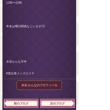
12時〜22時.
年末は曜日関係なくいます🙇‍♀️
水谷かんな🐰🌹
#恵比寿メンズエステ
水谷 かんなのプロフィール
前のブログ
次のブログ