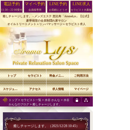
電話予約
マイペ予約
LINE予約
LINE求人
11:30～22:00受付
会員様専用
お気軽にどうぞ
セラピスト大募集
癒しチャージします。 -
メンズエステ 恵比寿「AromaLys」【公式】
豪華個室の会員制隠れ家サロン
オイルトリートメント＋リンパマッサージ＋セラピスト求人
トップ
セラピスト
料金メニュー
ご利用方法
スケジュール
アクセス
求人情報
マイページ
トップ
>
セラピスト一覧
>
水谷 かんな
>
水谷
かんなのブログ
> 癒しチャージします。
癒しチャージします。
（2021/12/28 10:45）