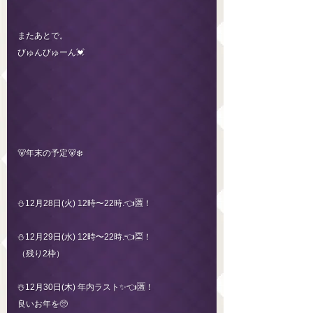
またあとで。
びゅんびゅーん💓
🐻年末の予定🐻‍❄️
⛄️12月28日(火) 12時〜22時.👈🈵！
⛄️12月29日(水) 12時〜22時.👈🈳！
（残り2枠）
☃️12月30日(木) 年内ラスト✨👈🈵！
良いお年を🥺