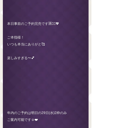
本日事前のご予約完売です🈵🙇‍♀️💖
ご本指様！
いつも本当にありがと🥰
楽しみすぎる〜💕
年内のご予約は明日の29日(水)2枠のみ
ご案内可能です☺️❤️