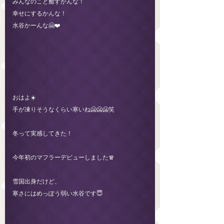
みんなのこと癒すかんな！
幸せにするかんな！
水谷かーんな🤗❤️
おはよ☀️
手が凍りそうなくらい寒いね🥶🥶🥶笑
冬って実感してきた！
今年初のマフラーデビューしました🧣
雪国出身だけど、
寒さにはめっぽう弱い水谷です😇