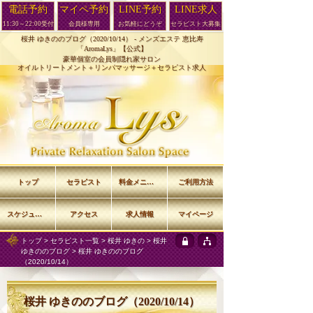
電話予約
マイペ予約
LINE予約
LINE求人
11:30～22:00受付
会員様専用
お気軽にどうぞ
セラピスト大募集
桜井 ゆきののブログ（2020/10/14） -
メンズエステ 恵比寿
「AromaLys」【公式】
豪華個室の会員制隠れ家サロン
オイルトリートメント＋リンパマッサージ＋セラピスト求人
トップ
セラピスト
料金メニュー
ご利用方法
スケジュール
アクセス
求人情報
マイページ
トップ
>
セラピスト一覧
>
桜井 ゆきの
>
桜井
ゆきののブログ
> 桜井 ゆきののブログ
（2020/10/14）
桜井 ゆきののブログ（2020/10/14）