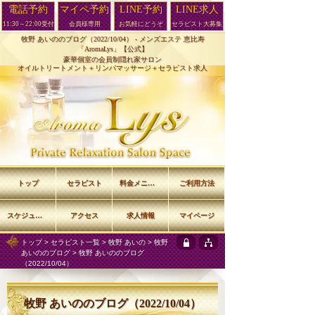
電話予約
マイペ予約
LINE予約
LINE求人
11:30～22:00受付
会員様専用
お気軽にどうぞ
セラピスト大募集
牧野 あいののブログ（2022/10/04） -
メンズエステ 恵比寿
「AromaLys」【公式】
豪華個室の会員制隠れ家サロン
オイルトリートメント＋リンパマッサージ＋セラピスト求人
トップ
セラピスト
料金メニュー
ご利用方法
スケジュール
アクセス
求人情報
マイページ
トップ
>
セラピスト一覧
>
牧野 あいの
>
牧野
あいののブログ
> 牧野 あいののブログ
（2022/10/04）
牧野 あいののブログ（2022/10/04）