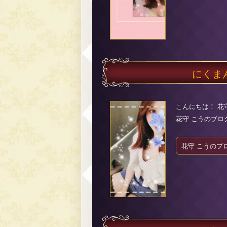
にくま
こんにちは！ 花
花守 こうのブログ（2
花守 こうのプ