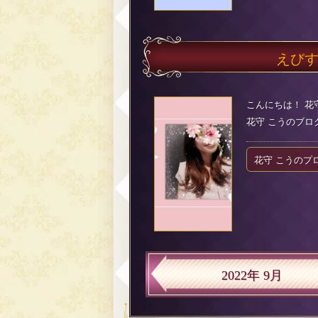
えび
こんにちは！ 花
花守 こうのブログ（2
花守 こうのプ
2022年 9月