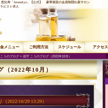
恵比寿「AromaLys」【公式】
豪華個室の会員制隠れ家サロン
ラピスト求人
金メニュー
ご利用方法
スケジュール
アクセス
 こうのブログ
> 花守 こうのブログ（2022年10月）
（2022年10月）
り
（2022/10/29 13:29）