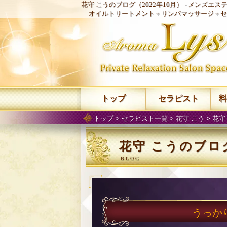
花守 こうのブログ（2022年10月） -
メンズエステ 
オイルトリートメント＋リンパマッサージ＋セ
トップ
セラピスト
料
トップ
>
セラピスト一覧
>
花守 こう
>
花守
花守 こうのブログ
うっか