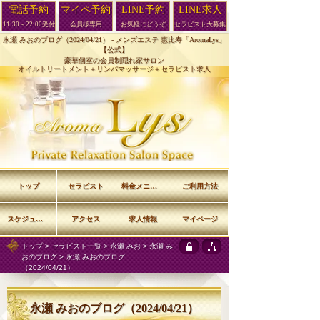
電話予約
マイペ予約
LINE予約
LINE求人
11:30～22:00受付
会員様専用
お気軽にどうぞ
セラピスト大募集
永瀬 みおのブログ（2024/04/21） -
メンズエステ 恵比寿「AromaLys」
【公式】
豪華個室の会員制隠れ家サロン
オイルトリートメント＋リンパマッサージ＋セラピスト求人
トップ
セラピスト
料金メニュー
ご利用方法
スケジュール
アクセス
求人情報
マイページ
トップ
>
セラピスト一覧
>
永瀬 みお
>
永瀬 み
おのブログ
> 永瀬 みおのブログ
（2024/04/21）
永瀬 みおのブログ（2024/04/21）