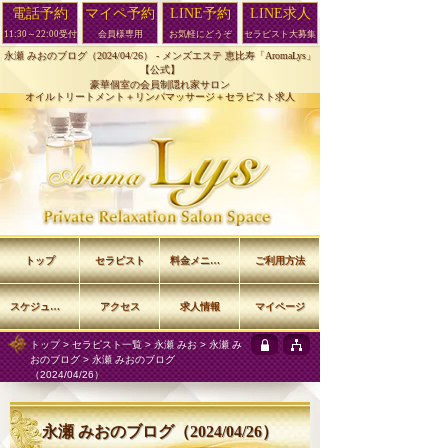
電話予約
マイペ予約
LINE予約
LINE求人
11:30～22:00受付
会員様専用
お気軽にどうぞ
セラピスト大募集
永瀬 みおのブログ（2024/04/26） -
メンズエステ 恵比寿「AromaLys」
【公式】
豪華個室の会員制隠れ家サロン
オイルトリートメント＋リンパマッサージ＋セラピスト求人
トップ
セラピスト
料金メニュー
ご利用方法
スケジュール
アクセス
求人情報
マイページ
トップ
>
セラピスト一覧
>
永瀬 みお
>
永瀬 み
おのブログ
> 永瀬 みおのブログ
（2024/04/26）
永瀬 みおのブログ（2024/04/26）