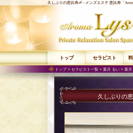
久しぶりの恵比寿🦐 -
メンズエステ 恵比寿「Arom
トップ
セラピスト
料
トップ
>
セラピスト一覧
>
葉月 るい
>
葉月
久しぶりの恵