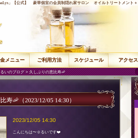
aLys」【公式】
豪華個室の会員制隠れ家サロン
オイルトリートメント＋
金メニュー
ご利用方法
スケジュール
アクセス
 るいのブログ
> 久しぶりの恵比寿🦐
比寿🦐
（2023/12/05 14:30）
2023/12/05 14:30
こんにちは〜☺️るいです❤️