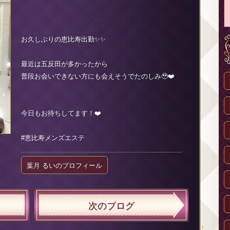
お久しぶりの恵比寿出勤✨✨
最近は五反田が多かったから
普段お会いできない方にも会えそうでたのしみ🥹❤️
今日もお待ちしてます！❤️
#恵比寿メンズエステ
葉月 るいのプロフィール
次のブログ