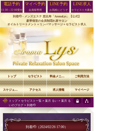
電話予約
マイペ予約
LINE予約
LINE求人
11:30～22:00受付
会員様専用
お気軽にどうぞ
セラピスト大募集
到着🫡 -
メンズエステ 恵比寿「AromaLys」【公式】
豪華個室の会員制隠れ家サロン
オイルトリートメント＋リンパマッサージ＋セラピスト求人
トップ
セラピスト
料金メニュー
ご利用方法
スケジュール
アクセス
求人情報
マイページ
トップ
>
セラピスト一覧
>
葉月 るい
>
葉月 る
いのブログ
> 到着🫡
到着🫡
（2024/02/26 17:00）