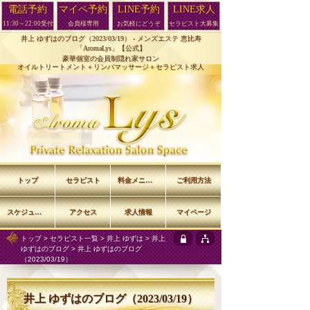
電話予約
マイペ予約
LINE予約
LINE求人
11:30～22:00受付
会員様専用
お気軽にどうぞ
セラピスト大募集
井上 ゆずはのブログ（2023/03/19） -
メンズエステ 恵比寿
「AromaLys」【公式】
豪華個室の会員制隠れ家サロン
オイルトリートメント＋リンパマッサージ＋セラピスト求人
トップ
セラピスト
料金メニュー
ご利用方法
スケジュール
アクセス
求人情報
マイページ
トップ
>
セラピスト一覧
>
井上 ゆずは
>
井上
ゆずはのブログ
> 井上 ゆずはのブログ
（2023/03/19）
井上 ゆずはのブログ（2023/03/19）