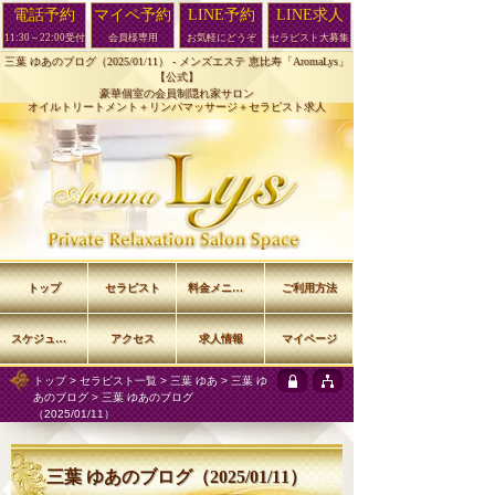
電話予約
マイペ予約
LINE予約
LINE求人
11:30～22:00受付
会員様専用
お気軽にどうぞ
セラピスト大募集
三葉 ゆあのブログ（2025/01/11） -
メンズエステ 恵比寿「AromaLys」
【公式】
豪華個室の会員制隠れ家サロン
オイルトリートメント＋リンパマッサージ＋セラピスト求人
トップ
セラピスト
料金メニュー
ご利用方法
スケジュール
アクセス
求人情報
マイページ
トップ
>
セラピスト一覧
>
三葉 ゆあ
>
三葉 ゆ
あのブログ
> 三葉 ゆあのブログ
（2025/01/11）
三葉 ゆあのブログ（2025/01/11）