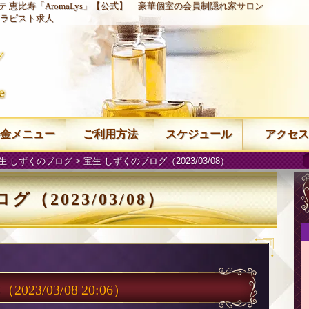
 恵比寿「AromaLys」【公式】
豪華個室の会員制隠れ家サロン
ラピスト求人
金メニュー
ご利用方法
スケジュール
アクセス
生 しずくのブログ
> 宝生 しずくのブログ（2023/03/08）
（2023/03/08）

（2023/03/08 20:06）