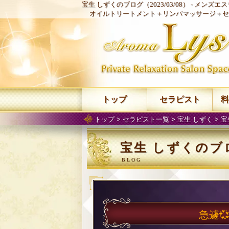
宝生 しずくのブログ（2023/03/08） -
メンズエステ
オイルトリートメント＋リンパマッサージ＋セ
トップ
セラピスト
料
トップ
>
セラピスト一覧
>
宝生 しずく
>
宝
宝生 しずくのブログ
急遽