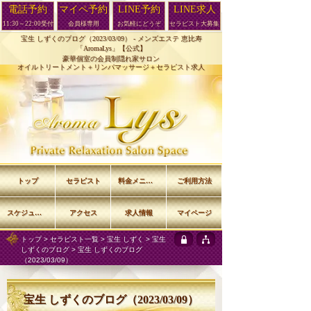
電話予約
マイペ予約
LINE予約
LINE求人
11:30～22:00受付
会員様専用
お気軽にどうぞ
セラピスト大募集
宝生 しずくのブログ（2023/03/09） -
メンズエステ 恵比寿
「AromaLys」【公式】
豪華個室の会員制隠れ家サロン
オイルトリートメント＋リンパマッサージ＋セラピスト求人
トップ
セラピスト
料金メニュー
ご利用方法
スケジュール
アクセス
求人情報
マイページ
トップ
>
セラピスト一覧
>
宝生 しずく
>
宝生
しずくのブログ
> 宝生 しずくのブログ
（2023/03/09）
宝生 しずくのブログ（2023/03/09）