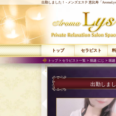
出勤しました！ -
メンズエステ 恵比寿「AromaL
トップ
セラピスト
料
トップ
>
セラピスト一覧
>
堀越 にじ
>
堀越
出勤しま