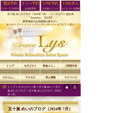
電話予約
マイペ予約
LINE予約
LINE求人
11:30～22:00受付
会員様専用
お気軽にどうぞ
セラピスト大募集
五十嵐 めいのブログ（2024年 7月） -
メンズエステ 恵比寿
「AromaLys」【公式】
豪華個室の会員制隠れ家サロン
オイルトリートメント＋リンパマッサージ＋セラピスト求人
トップ
セラピスト
料金メニュー
ご利用方法
スケジュール
アクセス
求人情報
マイページ
トップ
>
セラピスト一覧
>
五十嵐 めい
>
五十
嵐 めいのブログ
> 五十嵐 めいのブログ（2024
年 7月）
五十嵐 めいのブログ（2024年 7月）