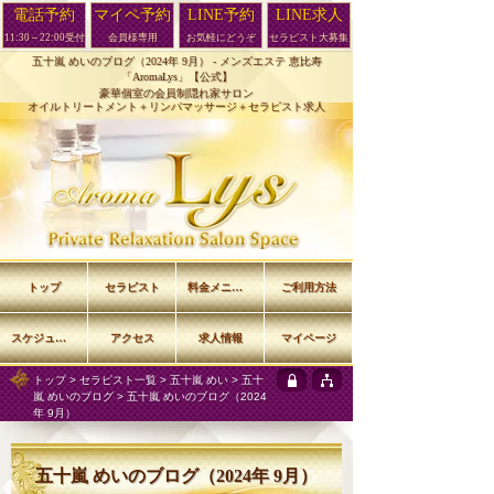
電話予約
マイペ予約
LINE予約
LINE求人
11:30～22:00受付
会員様専用
お気軽にどうぞ
セラピスト大募集
五十嵐 めいのブログ（2024年 9月） -
メンズエステ 恵比寿
「AromaLys」【公式】
豪華個室の会員制隠れ家サロン
オイルトリートメント＋リンパマッサージ＋セラピスト求人
トップ
セラピスト
料金メニュー
ご利用方法
スケジュール
アクセス
求人情報
マイページ
トップ
>
セラピスト一覧
>
五十嵐 めい
>
五十
嵐 めいのブログ
> 五十嵐 めいのブログ（2024
年 9月）
五十嵐 めいのブログ（2024年 9月）