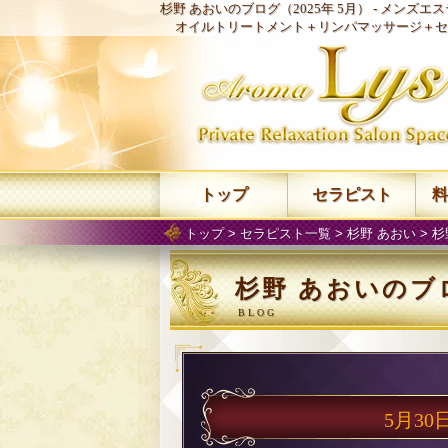
杉野 あおいのブログ（2025年 5月） -
メンズエステ
オイルトリートメント＋リンパマッサージ＋セ
トップ
セラピスト
料
トップ
>
セラピスト一覧
>
杉野 あおい
>
杉
杉野 あおいのブロ
5月30