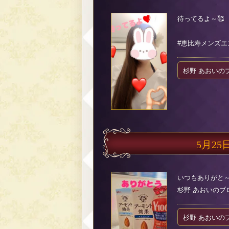
待ってるよ～🥰
#恵比寿メンズエ
杉野 あおいの
5月25
いつもありがと～
杉野 あおいのブログ（
杉野 あおいの