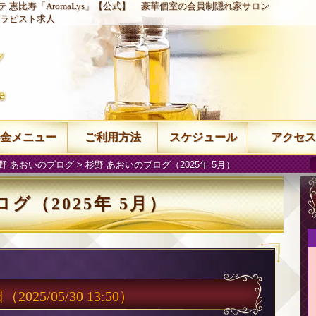
 恵比寿「AromaLys」【公式】
豪華個室の会員制隠れ家サロン
ラピスト求人
金メニュー
ご利用方法
スケジュール
アクセス
野 あおいのブログ
> 杉野 あおいのブログ（2025年 5月）
グ（2025年 5月）
日
（2025/05/30 13:50）