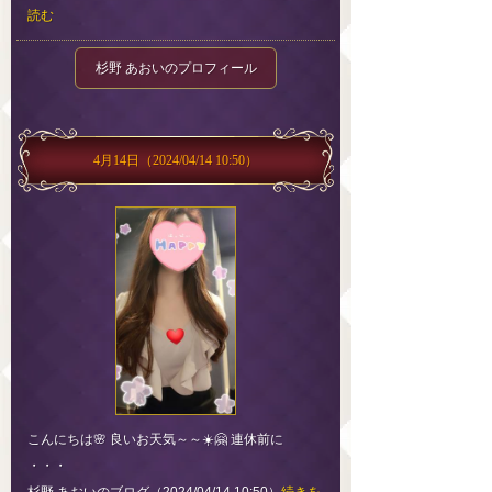
読む
杉野 あおいのプロフィール
4月14日
（2024/04/14 10:50）
こんにちは🌸 良いお天気～～☀️🤗 連休前に
・・・