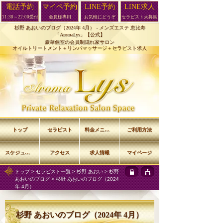
電話予約
マイペ予約
LINE予約
LINE求人
11:30～22:00受付
会員様専用
お気軽にどうぞ
セラピスト大募集
杉野 あおいのブログ（2024年 4月） -
メンズエステ 恵比寿
「AromaLys」【公式】
豪華個室の会員制隠れ家サロン
オイルトリートメント＋リンパマッサージ＋セラピスト求人
トップ
セラピスト
料金メニュー
ご利用方法
スケジュール
アクセス
求人情報
マイページ
トップ
>
セラピスト一覧
>
杉野 あおい
>
杉野
あおいのブログ
> 杉野 あおいのブログ（2024
年 4月）
杉野 あおいのブログ（2024年 4月）