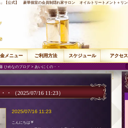
ys」【公式】
豪華個室の会員制隠れ家サロン
オイルトリートメント＋リン
金メニュー
ご利用方法
スケジュール
アクセス
藤 ひめなのブログ
> あいにくの・・
の・・
（2025/07/16 11:23）
2025/07/16 11:23
こんにちは☔