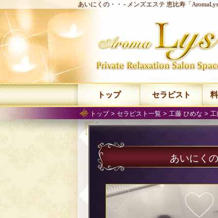
あいにくの・・ -
メンズエステ 恵比寿「AromaL
トップ
セラピスト
料
トップ
>
セラピスト一覧
>
工藤 ひめな
>
工
あいにく