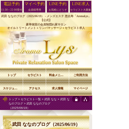
電話予約
マイペ予約
LINE予約
LINE求人
11:30～22:00受付
会員様専用
お気軽にどうぞ
セラピスト大募集
武田 ななのブログ（2025/06/19） -
メンズエステ 恵比寿「AromaLys」
【公式】
豪華個室の会員制隠れ家サロン
オイルトリートメント＋リンパマッサージ＋セラピスト求人
トップ
セラピスト
料金メニュー
ご利用方法
スケジュール
アクセス
求人情報
マイページ
トップ
>
セラピスト一覧
>
武田 なな
>
武田 な
なのブログ
> 武田 ななのブログ
（2025/06/19）
武田 ななのブログ（2025/06/19）