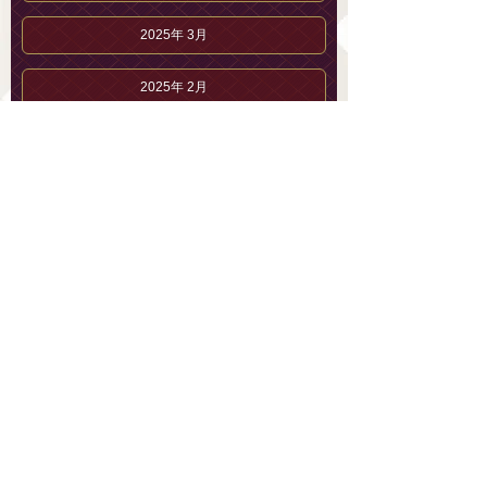
2025年 3月
2025年 2月
武田 ななのブログ
武田 ななのプロフィール
セラピストブログ
メンズエステ 恵比寿「AromaLys」【公式】
03-6432-5733
総合案内