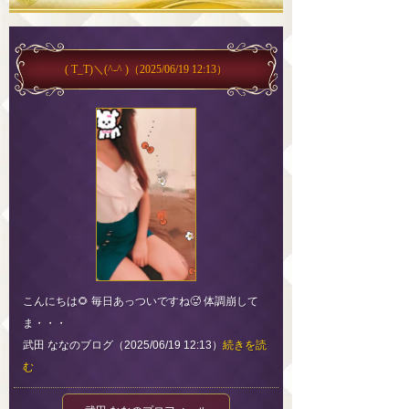
( T_T)＼(^-^ )
（2025/06/19 12:13）
こんにちは🌻 毎日あっついですね🥵 体調崩して
ま・・・
武田 ななのブログ（2025/06/19 12:13）
続きを読
む