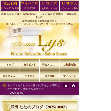
電話予約
マイペ予約
LINE予約
LINE求人
11:30～22:00受付
会員様専用
お気軽にどうぞ
セラピスト大募集
武田 ななのブログ（2025/10/02） -
メンズエステ 恵比寿「AromaLys」
【公式】
豪華個室の会員制隠れ家サロン
オイルトリートメント＋リンパマッサージ＋セラピスト求人
トップ
セラピスト
料金メニュー
ご利用方法
スケジュール
アクセス
求人情報
マイページ
トップ
>
セラピスト一覧
>
武田 なな
>
武田 な
なのブログ
> 武田 ななのブログ
（2025/10/02）
武田 ななのブログ（2025/10/02）