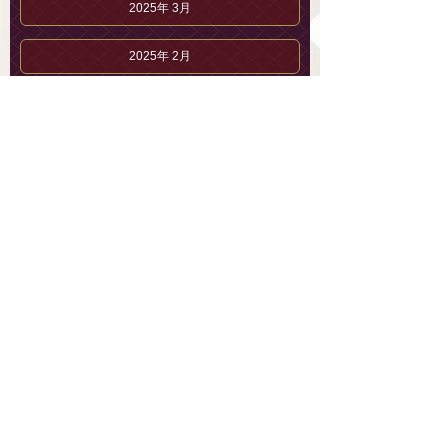
2025年 3月
2025年 2月
武田 ななのブログ
武田 ななのプロフィール
セラピストブログ
メンズエステ 恵比寿「AromaLys」【公式】
03-6432-5733
総合案内