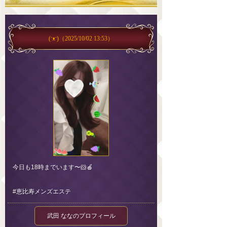
(ᵔᴥᵔ)
（2025/10/02 13:53）
今日も18時までいます〜🐹🍎
#恵比寿メンズエステ
武田 ななのプロフィール