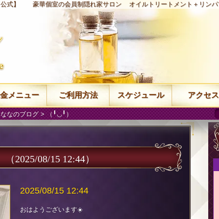
【公式】
豪華個室の会員制隠れ家サロン
オイルトリートメント＋リンパ
金メニュー
ご利用方法
スケジュール
アクセス
 ななのブログ
> （╹◡╹）
）
（2025/08/15 12:44）
2025/08/15 12:44
おはようございます☀️