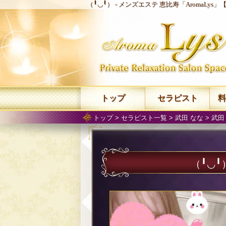
（╹◡╹） -
メンズエステ 恵比寿「AromaLys」
トップ
セラピスト
料
トップ
>
セラピスト一覧
>
武田 なな
>
武田
（╹◡╹