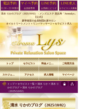
電話予約
マイペ予約
LINE予約
LINE求人
11:30～22:00受付
会員様専用
お気軽にどうぞ
セラピスト大募集
清水 りかのブログ（2025/10/02） -
メンズエステ 恵比寿「AromaLys」
【公式】
豪華個室の会員制隠れ家サロン
オイルトリートメント＋リンパマッサージ＋セラピスト求人
トップ
セラピスト
料金メニュー
ご利用方法
スケジュール
アクセス
求人情報
マイページ
トップ
>
セラピスト一覧
>
清水 りか
>
清水 り
かのブログ
> 清水 りかのブログ
（2025/10/02）
清水 りかのブログ（2025/10/02）