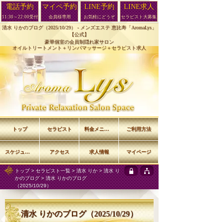
電話予約
マイペ予約
LINE予約
LINE求人
11:30～22:00受付
会員様専用
お気軽にどうぞ
セラピスト大募集
清水 りかのブログ（2025/10/29） -
メンズエステ 恵比寿「AromaLys」
【公式】
豪華個室の会員制隠れ家サロン
オイルトリートメント＋リンパマッサージ＋セラピスト求人
トップ
セラピスト
料金メニュー
ご利用方法
スケジュール
アクセス
求人情報
マイページ
トップ
>
セラピスト一覧
>
清水 りか
>
清水 り
かのブログ
> 清水 りかのブログ
（2025/10/29）
清水 りかのブログ（2025/10/29）