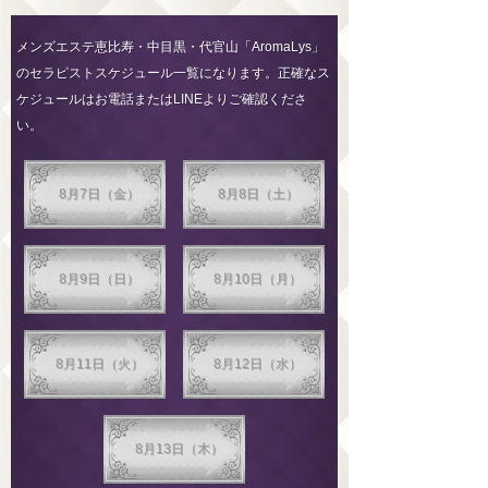
メンズエステ恵比寿・中目黒・代官山「AromaLys」
のセラピストスケジュール一覧になります。正確なス
ケジュールはお電話またはLINEよりご確認くださ
い。
8月7日（金）
8月8日（土）
8月9日（日）
8月10日（月）
8月11日（火）
8月12日（水）
8月13日（木）