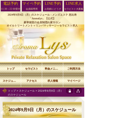
電話予約
マイペ予約
LINE予約
LINE求人
11:30～22:00受付
会員様専用
お気軽にどうぞ
セラピスト大募集
2024年9月9日（月）のスケジュール -
メンズエステ 恵比寿
「AromaLys」【公式】
豪華個室の会員制隠れ家サロン
オイルトリートメント＋リンパマッサージ＋セラピスト求人
トップ
セラピスト
料金メニュー
ご利用方法
スケジュール
アクセス
求人情報
マイページ
トップ
>
スケジュール
> 2024年9月9日（月）
のスケジュール
2024年9月9日（月）のスケジュール