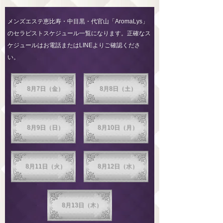
メンズエステ恵比寿・中目黒・代官山「AromaLys」
のセラピストスケジュール一覧になります。正確なス
ケジュールはお電話またはLINEよりご確認くださ
い。
8月7日（金）
8月8日（土）
8月9日（日）
8月10日（月）
8月11日（火）
8月12日（水）
8月13日（木）