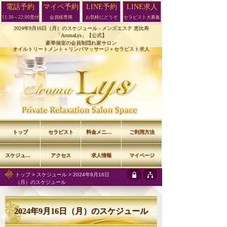
電話予約
マイペ予約
LINE予約
LINE求人
11:30～22:00受付
会員様専用
お気軽にどうぞ
セラピスト大募集
2024年9月16日（月）のスケジュール -
メンズエステ 恵比寿
「AromaLys」【公式】
豪華個室の会員制隠れ家サロン
オイルトリートメント＋リンパマッサージ＋セラピスト求人
トップ
セラピスト
料金メニュー
ご利用方法
スケジュール
アクセス
求人情報
マイページ
トップ
>
スケジュール
> 2024年9月16日
（月）のスケジュール
2024年9月16日（月）のスケジュール