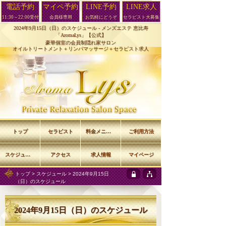
電話予約
マイペ予約
LINE予約
LINE求人
11:30～22:00受付
会員様専用
お気軽にどうぞ
セラピスト大募集
2024年9月15日（日）のスケジュール -
メンズエステ 恵比寿
「AromaLys」【公式】
豪華個室の会員制隠れ家サロン
オイルトリートメント＋リンパマッサージ＋セラピスト求人
トップ
セラピスト
料金メニュー
ご利用方法
スケジュール
アクセス
求人情報
マイページ
トップ
>
スケジュール
> 2024年9月15日
（日）のスケジュール
2024年9月15日（日）のスケジュール