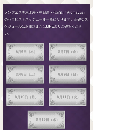
メンズエステ恵比寿・中目黒・代官山「AromaLys」
のセラピストスケジュール一覧になります。正確なス
ケジュールはお電話またはLINEよりご確認くださ
い。
8月6日（木）
8月7日（金）
8月8日（土）
8月9日（日）
8月10日（月）
8月11日（火）
8月12日（水）