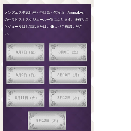
メンズエステ恵比寿・中目黒・代官山「AromaLys」
のセラピストスケジュール一覧になります。正確なス
ケジュールはお電話またはLINEよりご確認くださ
い。
8月7日（金）
8月8日（土）
8月9日（日）
8月10日（月）
8月11日（火）
8月12日（水）
8月13日（木）