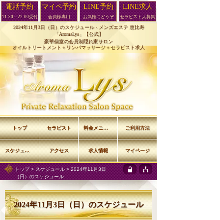
電話予約
マイペ予約
LINE予約
LINE求人
11:30～22:00受付
会員様専用
お気軽にどうぞ
セラピスト大募集
2024年11月3日（日）のスケジュール -
メンズエステ 恵比寿
「AromaLys」【公式】
豪華個室の会員制隠れ家サロン
オイルトリートメント＋リンパマッサージ＋セラピスト求人
トップ
セラピスト
料金メニュー
ご利用方法
スケジュール
アクセス
求人情報
マイページ
トップ
>
スケジュール
> 2024年11月3日
（日）のスケジュール
2024年11月3日（日）のスケジュール