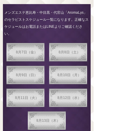
メンズエステ恵比寿・中目黒・代官山「AromaLys」
のセラピストスケジュール一覧になります。正確なス
ケジュールはお電話またはLINEよりご確認くださ
い。
8月7日（金）
8月8日（土）
8月9日（日）
8月10日（月）
8月11日（火）
8月12日（水）
8月13日（木）