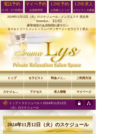
電話予約
マイペ予約
LINE予約
LINE求人
11:30～22:00受付
会員様専用
お気軽にどうぞ
セラピスト大募集
2024年11月12日（火）のスケジュール -
メンズエステ 恵比寿
「AromaLys」【公式】
豪華個室の会員制隠れ家サロン
オイルトリートメント＋リンパマッサージ＋セラピスト求人
トップ
セラピスト
料金メニュー
ご利用方法
スケジュール
アクセス
求人情報
マイページ
トップ
>
スケジュール
> 2024年11月12日
（火）のスケジュール
2024年11月12日（火）のスケジュール