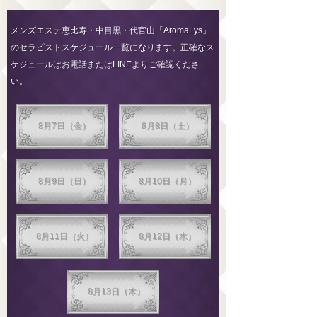
メンズエステ恵比寿・中目黒・代官山「AromaLys」
のセラピストスケジュール一覧になります。正確なス
ケジュールはお電話またはLINEよりご確認くださ
い。
8月7日（金）
8月8日（土）
8月9日（日）
8月10日（月）
8月11日（火）
8月12日（水）
8月13日（木）