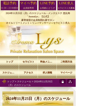
電話予約
マイペ予約
LINE予約
LINE求人
11:30～22:00受付
会員様専用
お気軽にどうぞ
セラピスト大募集
2024年11月25日（月）のスケジュール -
メンズエステ 恵比寿
「AromaLys」【公式】
豪華個室の会員制隠れ家サロン
オイルトリートメント＋リンパマッサージ＋セラピスト求人
トップ
セラピスト
料金メニュー
ご利用方法
スケジュール
アクセス
求人情報
マイページ
トップ
>
スケジュール
> 2024年11月25日
（月）のスケジュール
2024年11月25日（月）のスケジュール