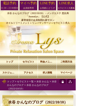
電話予約
マイペ予約
LINE予約
LINE求人
11:30～22:00受付
会員様専用
お気軽にどうぞ
セラピスト大募集
水谷 かんなのブログ（2022/10/10） -
メンズエステ 恵比寿
「AromaLys」【公式】
豪華個室の会員制隠れ家サロン
オイルトリートメント＋リンパマッサージ＋セラピスト求人
トップ
セラピスト
料金メニュー
ご利用方法
スケジュール
アクセス
求人情報
マイページ
トップ
>
セラピスト一覧
>
水谷 かんな
>
水谷
かんなのブログ
> 水谷 かんなのブログ
（2022/10/10）
水谷 かんなのブログ（2022/10/10）