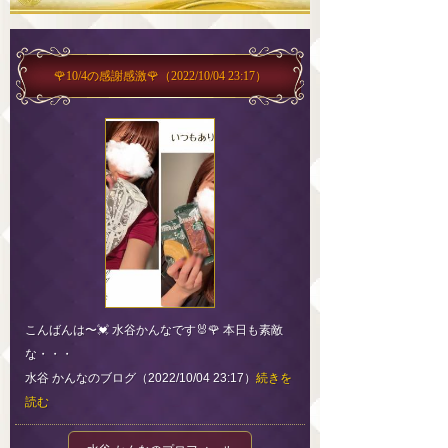
🌹10/4の感謝感激🌹
（2022/10/04 23:17）
こんばんは〜💓 水谷かんなです🐰🌹 本日も素敵
な・・・
水谷 かんなのブログ（2022/10/04 23:17）
続きを
読む