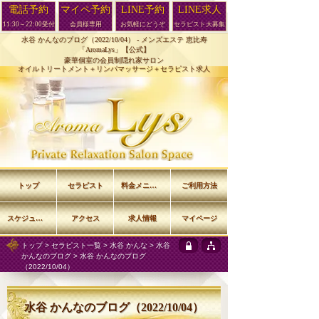
電話予約
マイペ予約
LINE予約
LINE求人
11:30～22:00受付
会員様専用
お気軽にどうぞ
セラピスト大募集
水谷 かんなのブログ（2022/10/04） -
メンズエステ 恵比寿
「AromaLys」【公式】
豪華個室の会員制隠れ家サロン
オイルトリートメント＋リンパマッサージ＋セラピスト求人
トップ
セラピスト
料金メニュー
ご利用方法
スケジュール
アクセス
求人情報
マイページ
トップ
>
セラピスト一覧
>
水谷 かんな
>
水谷
かんなのブログ
> 水谷 かんなのブログ
（2022/10/04）
水谷 かんなのブログ（2022/10/04）