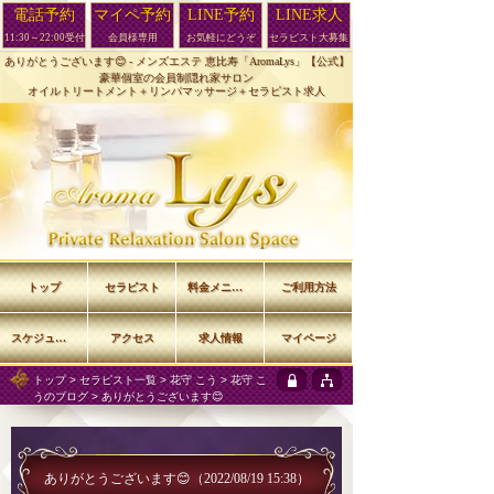
電話予約
マイペ予約
LINE予約
LINE求人
11:30～22:00受付
会員様専用
お気軽にどうぞ
セラピスト大募集
ありがとうございます😊 -
メンズエステ 恵比寿「AromaLys」【公式】
豪華個室の会員制隠れ家サロン
オイルトリートメント＋リンパマッサージ＋セラピスト求人
トップ
セラピスト
料金メニュー
ご利用方法
スケジュール
アクセス
求人情報
マイページ
トップ
>
セラピスト一覧
>
花守 こう
>
花守 こ
うのブログ
> ありがとうございます😊
ありがとうございます😊
（2022/08/19 15:38）