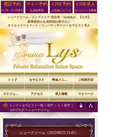
電話予約
マイペ予約
LINE予約
LINE求人
11:30～22:00受付
会員様専用
お気軽にどうぞ
セラピスト大募集
シュークリーム -
メンズエステ 恵比寿「AromaLys」【公式】
豪華個室の会員制隠れ家サロン
オイルトリートメント＋リンパマッサージ＋セラピスト求人
トップ
セラピスト
料金メニュー
ご利用方法
スケジュール
アクセス
求人情報
マイページ
トップ
>
セラピスト一覧
>
花守 こう
>
花守 こ
うのブログ
> シュークリーム
シュークリーム
（2022/09/25 15:45）