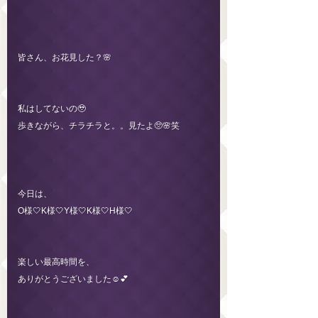
皆さん、お花見した？🌸
私はしてないの🥹
歩きながら、チラチラと。。見たよ🥺🌸笑
今日は、
O様🤍K様🤍Y様🤍K様🤍H様🤍
楽しい最高時間を、
ありがとうございました☺️💕