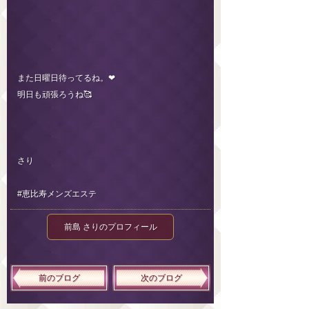
また日曜日待ってるね。❤︎
明日も頑張ろうね🥰
さり
#恵比寿メンズエステ
前島 さりのプロフィール
前のブログ
次のブログ