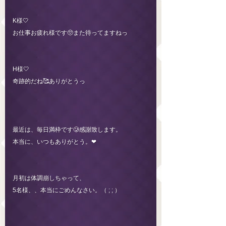
K様🤍
お仕事お疲れ様です🥺また待ってますねっ
H様🤍
奇跡的だね🥰ありがとうっ
最近は、毎日満枠です🥲感謝致します。
本当に、いつもありがとう。❤︎
月初は体調崩しちゃって、
5名様、、本当にごめんなさい。（ ; ; ）