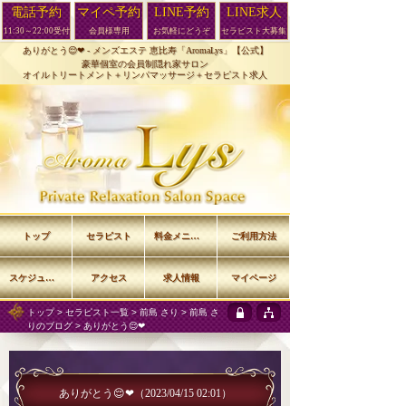
電話予約
マイペ予約
LINE予約
LINE求人
11:30～22:00受付
会員様専用
お気軽にどうぞ
セラピスト大募集
ありがとう😌❤︎ -
メンズエステ 恵比寿「AromaLys」【公式】
豪華個室の会員制隠れ家サロン
オイルトリートメント＋リンパマッサージ＋セラピスト求人
トップ
セラピスト
料金メニュー
ご利用方法
スケジュール
アクセス
求人情報
マイページ
トップ
>
セラピスト一覧
>
前島 さり
>
前島 さ
りのブログ
> ありがとう😌❤︎
ありがとう😌❤︎
（2023/04/15 02:01）