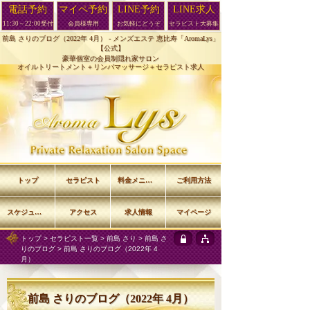
電話予約
マイペ予約
LINE予約
LINE求人
11:30～22:00受付
会員様専用
お気軽にどうぞ
セラピスト大募集
前島 さりのブログ（2022年 4月） -
メンズエステ 恵比寿「AromaLys」
【公式】
豪華個室の会員制隠れ家サロン
オイルトリートメント＋リンパマッサージ＋セラピスト求人
トップ
セラピスト
料金メニュー
ご利用方法
スケジュール
アクセス
求人情報
マイページ
トップ
>
セラピスト一覧
>
前島 さり
>
前島 さ
りのブログ
> 前島 さりのブログ（2022年 4
月）
前島 さりのブログ（2022年 4月）