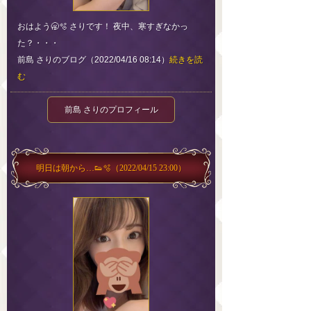
おはよう🥱🫧 さりです！ 夜中、寒すぎなかっ
た？・・・
前島 さりのブログ（2022/04/16 08:14）
続きを読
む
前島 さりのプロフィール
明日は朝から…👟🫧
（2022/04/15 23:00）