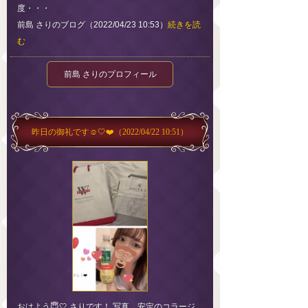
度・・・
前島 さりのブログ（2022/04/23 10:53）
続きを読
む
前島 さりのプロフィール
昨日の御礼です☺️🤍❤️
（2022/04/22 10:51）
おはよう😇🤍 さりです！ 写真、安定のコラージ