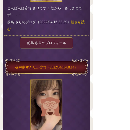
こんばんは🥱🫧 さりです！ 朝から、さっきまで
ず・・・
前島 さりのブログ（2022/04/16 22:29）
続きを読
む
前島 さりのプロフィール
夜中寒すぎた…🥺🫧
（2022/04/16 08:14）