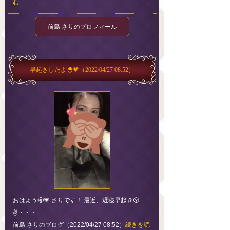
む
前島 さりのプロフィール
早起きしたよ🐣💗
（2022/04/27 08:52）
おはよう🥱💗 さりです！ 最近、遅寝早起き😗
✌️・・・
前島 さりのブログ（2022/04/27 08:52）
続きを読