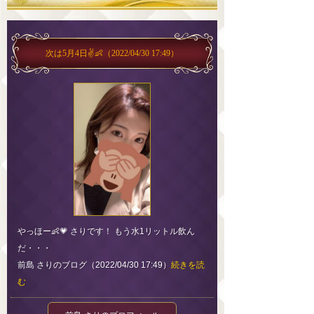
次は5月4日✌️👶
（2022/04/30 17:49）
やっほー👶💗 さりです！ もう水1リットル飲ん
だ・・・
前島 さりのブログ（2022/04/30 17:49）
続きを読
む