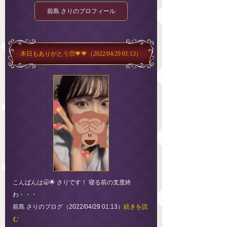
前島 さりのプロフィール
本日もありがとう🥺💗💗
（2022/04/29 01:13）
こんばんは🥱🌟 さりです！ 寝る前の支度終
わ・・・
前島 さりのブログ（2022/04/29 01:13）
続きを読
む