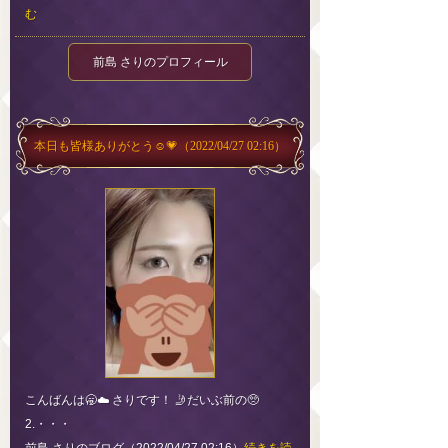
む
前島 さりのプロフィール
本日も皆様ありがとう☺️💗
（2022/04/27 02:16）
こんばんは🥱☁️ さりです！ 🤳だいぶ前の🥺
2.・・・