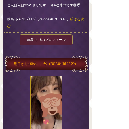
こんばんは🫶💕 さりです！ 今4連休中です😊🌟
・・・
前島 さりのブログ（2022/04/19 18:41）
続きを読
む
前島 さりのプロフィール
明日から4連休。。🥹
（2022/04/16 22:29）