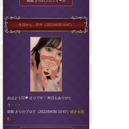
前島 さりのプロフィール
今日から…🥛🫶
（2022/04/30 10:47）
おはよう🙋‍♀️💗 さりです！ 昨日もありがと
う・・・
前島 さりのブログ（2022/04/30 10:47）
続きを読
む