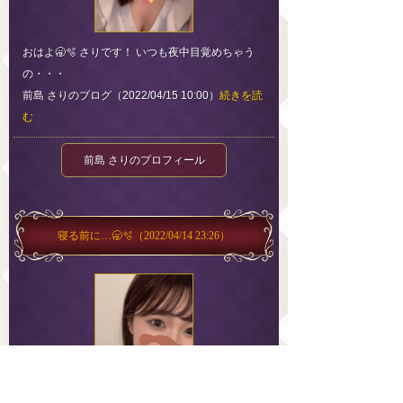
おはよ🥱🫧 さりです！ いつも夜中目覚めちゃう
の・・・
前島 さりのブログ（2022/04/15 10:00）
続きを読
む
前島 さりのプロフィール
寝る前に…🥱🫧
（2022/04/14 23:26）