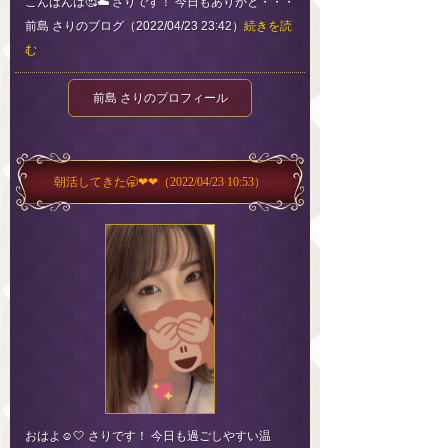
こんばんは🥰☁️ さりです！ 今日もありがと・・・
前島 さりのブログ（2022/04/23 23:42）
続きを読
む
前島 さりのプロフィール
朝活してきた🥱❤︎❤︎
（2022/04/23 10:53）
おはよ☺️🤍 さりです！ 今日も過ごしやすい温