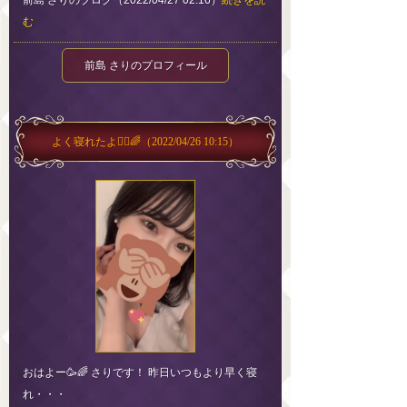
前島 さりのブログ（2022/04/27 02:16）
続きを読
む
前島 さりのプロフィール
よく寝れたよ🙆‍♀️🌈
（2022/04/26 10:15）
おはよー🥳🌈 さりです！ 昨日いつもより早く寝
れ・・・