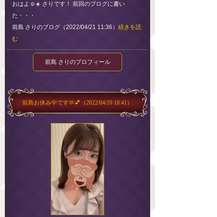
おはよ☺️☀️ さりです！ 前回のブログに書い
た・・・
前島 さりのブログ（2022/04/21 11:36）
続きを読
む
前島 さりのプロフィール
前島お休み中です🫶💕
（2022/04/19 18:41）