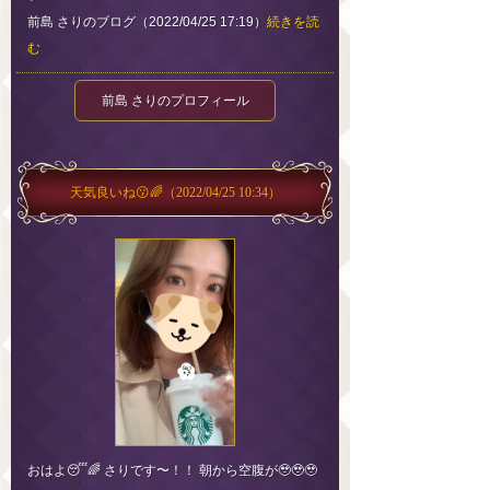
前島 さりのブログ（2022/04/25 17:19）
続きを読
む
前島 さりのプロフィール
天気良いね😗🌈
（2022/04/25 10:34）
おはよ😴🌈 さりです〜！！ 朝から空腹が🥹🥹🥹