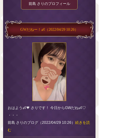
前島 さりのプロフィール
GWだねー！👶
（2022/04/29 10:26）
おはよう👶💗 さりです！ 今日からGWだね👶♡
・・・
前島 さりのブログ（2022/04/29 10:26）
続きを読
む