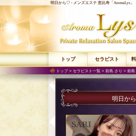
明日から♡ -
メンズエステ 恵比寿「AromaLys
トップ
セラピスト
料
トップ
>
セラピスト一覧
>
前島 さり
>
前島
明日か