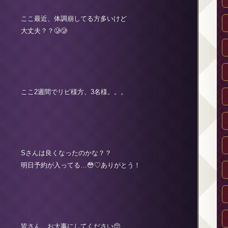
ここ最近、体調崩してる方多いけど
大丈夫？？🥲🥲
ここ2週間でリピ様方、3名様。。。
Sさんは良くなったのかな？？
明日予約が入ってる…😳♡ありがとう！
皆さん、お大事にしてください🥺