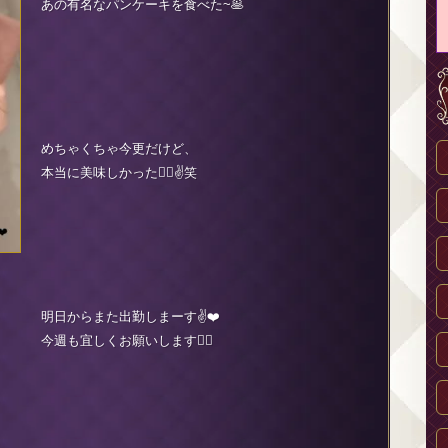
あの有名なパンケーキを食べた~🥞
めちゃくちゃ今更だけど、
本当に美味しかった😮‍💨✌️笑
明日からまた出勤しまーす✌️❤️
今週も宜しくお願いします🙇‍♀️