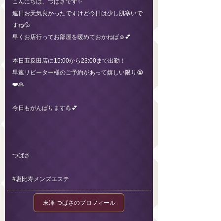
こんにちは、つばさです✨
連日お天気良かったですけど今日は少し肌寒いで
すね💦
早くお店行ってお部屋を暖めておかねば☺️💕
本日五反田店に15:00から23:00まで出勤！
早速リピーター様のご予約があって嬉しい限り😭
❤️🙏
今日もがんばります💪💕
つばさ
#恵比寿メンズエステ
末澤 つばさのプロフィール