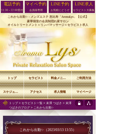
電話予約
マイペ予約
LINE予約
LINE求人
11:30～22:00受付
会員様専用
お気軽にどうぞ
セラピスト大募集
これから出勤✨ -
メンズエステ 恵比寿「AromaLys」【公式】
豪華個室の会員制隠れ家サロン
オイルトリートメント＋リンパマッサージ＋セラピスト求人
トップ
セラピスト
料金メニュー
ご利用方法
スケジュール
アクセス
求人情報
マイページ
トップ
>
セラピスト一覧
>
末澤 つばさ
>
末澤
つばさのブログ
> これから出勤✨
これから出勤✨
（2023/03/13 13:55）