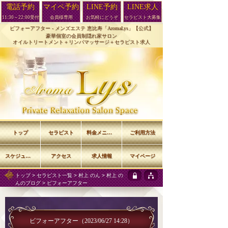
電話予約
マイペ予約
LINE予約
LINE求人
11:30～22:00受付
会員様専用
お気軽にどうぞ
セラピスト大募集
ビフォーアフター -
メンズエステ 恵比寿「AromaLys」【公式】
豪華個室の会員制隠れ家サロン
オイルトリートメント＋リンパマッサージ＋セラピスト求人
トップ
セラピスト
料金メニュー
ご利用方法
スケジュール
アクセス
求人情報
マイページ
トップ
>
セラピスト一覧
>
村上 のん
>
村上 の
んのブログ
> ビフォーアフター
ビフォーアフター
（2023/06/27 14:28）