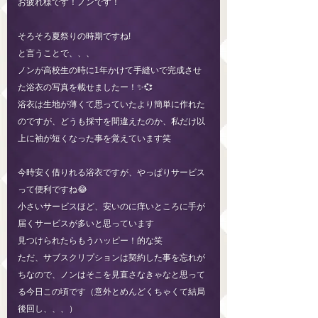
お疲れ様です！ノンです！
そろそろ夏祭りの時期ですね!
と言うことで、、、
ノンが高校生の時に1年かけて手縫いで完成させ
た浴衣の写真を載せましたー！✨💞
浴衣は生地が薄くて思っていたより簡単に作れた
のですが、どうも採寸を間違えたのか、私だけ以
上に袖が短くなった事を覚えています笑
今時安く借りれる浴衣ですが、やっぱりサービス
って便利ですね😂
小さいサービスほど、安いのに痒いところに手が
届くサービスが多いと思っています
見つけられたらもうハッピー！的な笑
ただ、サブスクリプションは契約した事を忘れが
ちなので、ノンはそこを見直さなきゃなと思って
る今日この頃です（意外とめんどくちゃくて結局
後回し、、、）