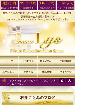
電話予約
マイペ予約
LINE予約
LINE求人
11:30～22:00受付
会員様専用
お気軽にどうぞ
セラピスト大募集
村井 ことみのブログ -
メンズエステ 恵比寿「AromaLys」【公式】
豪華個室の会員制隠れ家サロン
オイルトリートメント＋リンパマッサージ＋セラピスト求人
トップ
セラピスト
料金メニュー
ご利用方法
スケジュール
アクセス
求人情報
マイページ
トップ
>
セラピスト一覧
>
村井 ことみ
> 村井
ことみのブログ
村井 ことみのブログ