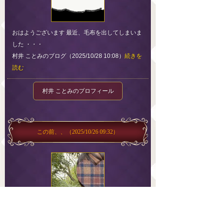
おはようございます 最近、毛布を出してしまいま
した ・・・
村井 ことみのブログ（2025/10/28 10:08）
続きを
読む
村井 ことみのプロフィール
この前、、
（2025/10/26 09:32）