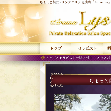
ちょっと前に -
メンズエステ 恵比寿「AromaLy
トップ
セラピスト
料
トップ
>
セラピスト一覧
>
村井 ことみ
>
村
ちょっと