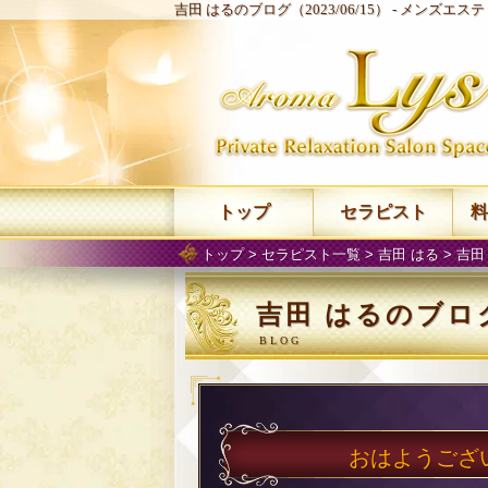
吉田 はるのブログ（2023/06/15） -
メンズエステ 
トップ
セラピスト
料
トップ
>
セラピスト一覧
>
吉田 はる
>
吉田
吉田 はるのブログ（
おはようござい