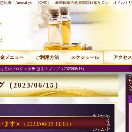
恵比寿「AromaLys」【公式】
豪華個室の会員制隠れ家サロン
オイルト
金メニュー
ご利用方法
スケジュール
アクセス
 はるのブログ
> 吉田 はるのブログ（2023/06/15）
2023/06/15）
ます☀️
（2023/06/15 11:01）