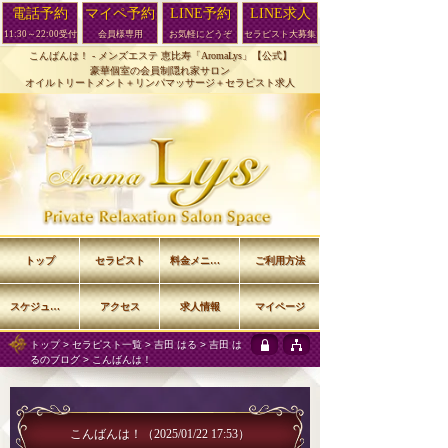
電話予約
マイペ予約
LINE予約
LINE求人
11:30～22:00受付
会員様専用
お気軽にどうぞ
セラピスト大募集
こんばんは！ -
メンズエステ 恵比寿「AromaLys」【公式】
豪華個室の会員制隠れ家サロン
オイルトリートメント＋リンパマッサージ＋セラピスト求人
トップ
セラピスト
料金メニュー
ご利用方法
スケジュール
アクセス
求人情報
マイページ
トップ
>
セラピスト一覧
>
吉田 はる
>
吉田 は
るのブログ
> こんばんは！
こんばんは！
（2025/01/22 17:53）