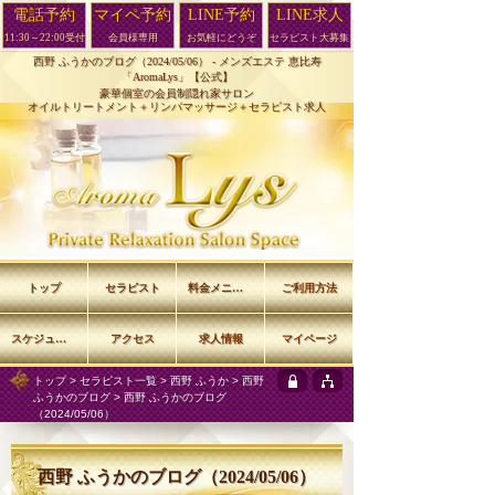
電話予約
マイペ予約
LINE予約
LINE求人
11:30～22:00受付
会員様専用
お気軽にどうぞ
セラピスト大募集
西野 ふうかのブログ（2024/05/06） -
メンズエステ 恵比寿
「AromaLys」【公式】
豪華個室の会員制隠れ家サロン
オイルトリートメント＋リンパマッサージ＋セラピスト求人
トップ
セラピスト
料金メニュー
ご利用方法
スケジュール
アクセス
求人情報
マイページ
トップ
>
セラピスト一覧
>
西野 ふうか
>
西野
ふうかのブログ
> 西野 ふうかのブログ
（2024/05/06）
西野 ふうかのブログ（2024/05/06）