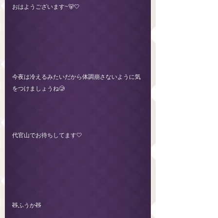
おはようございます~🐻‍‎🤍
今夜は冷えるみたいだから体調崩さないように気
をつけましょうね🥲
代官山でお待ちしてます‎🤍
🧸ふうか🧸