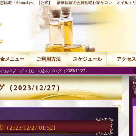
恵比寿「AromaLys」【公式】
豪華個室の会員制隠れ家サロン
オイルト
金メニュー
ご利用方法
スケジュール
アクセス
 のあのブログ
> 浅川 のあのブログ（2023/12/27）
2023/12/27）
店
（2023/12/27 01:52）