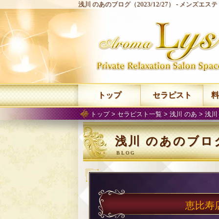
浅川 のあのブログ（2023/12/27） -
メンズエステ 
トップ
セラピスト
料
トップ
>
セラピスト一覧
>
浅川 のあ
>
浅川
浅川 のあのブログ（
恵比寿