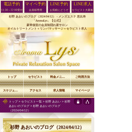
電話予約
マイペ予約
LINE予約
LINE求人
11:30～22:00受付
会員様専用
お気軽にどうぞ
セラピスト大募集
杉野 あおいのブログ（2024/04/12） -
メンズエステ 恵比寿
「AromaLys」【公式】
豪華個室の会員制隠れ家サロン
オイルトリートメント＋リンパマッサージ＋セラピスト求人
トップ
セラピスト
料金メニュー
ご利用方法
スケジュール
アクセス
求人情報
マイページ
トップ
>
セラピスト一覧
>
杉野 あおい
>
杉野
あおいのブログ
> 杉野 あおいのブログ
（2024/04/12）
杉野 あおいのブログ（2024/04/12）