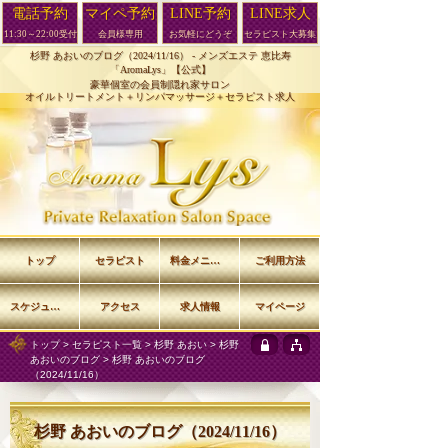
電話予約
マイペ予約
LINE予約
LINE求人
11:30～22:00受付
会員様専用
お気軽にどうぞ
セラピスト大募集
杉野 あおいのブログ（2024/11/16） -
メンズエステ 恵比寿
「AromaLys」【公式】
豪華個室の会員制隠れ家サロン
オイルトリートメント＋リンパマッサージ＋セラピスト求人
トップ
セラピスト
料金メニュー
ご利用方法
スケジュール
アクセス
求人情報
マイページ
トップ
>
セラピスト一覧
>
杉野 あおい
>
杉野
あおいのブログ
> 杉野 あおいのブログ
（2024/11/16）
杉野 あおいのブログ（2024/11/16）